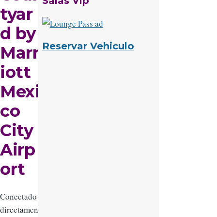
Salas Vip
tyar
d by
Reservar Vehiculo
Marr
iott
Mexi
co
City
Airp
ort
Conectado
directament