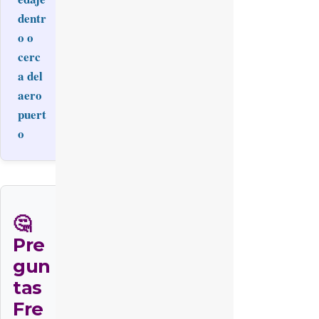
dentr
o o
cerc
a del
aero
puert
o
🤔
Pre
gun
tas
Fre