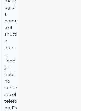
madr
ugad
a
porqu
e el
shuttl
e
nunc
a
llegó
y el
hotel
no
conte
stó el
teléfo
no. Es