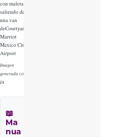
Imagen
generada con
IA
📖
Ma
nua