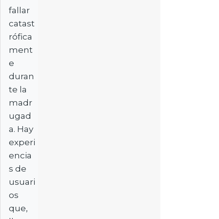
fallar
catast
rófica
ment
e
duran
te la
madr
ugad
a. Hay
experi
encia
s de
usuari
os
que,