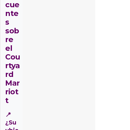
cue
nte
s
sob
re
el
Cou
rtya
rd
Mar
riot
t
📍
¿Su