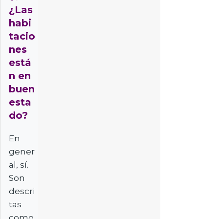
¿Las
habi
tacio
nes
está
n en
buen
esta
do?
En
gener
al, sí.
Son
descri
tas
como