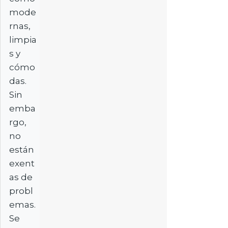
mode
rnas,
limpia
s y
cómo
das.
Sin
emba
rgo,
no
están
exent
as de
probl
emas.
Se