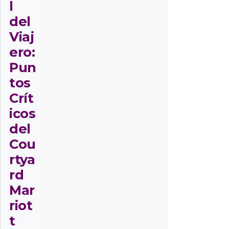
l
del
Viaj
ero:
Pun
tos
Crít
icos
del
Cou
rtya
rd
Mar
riot
t