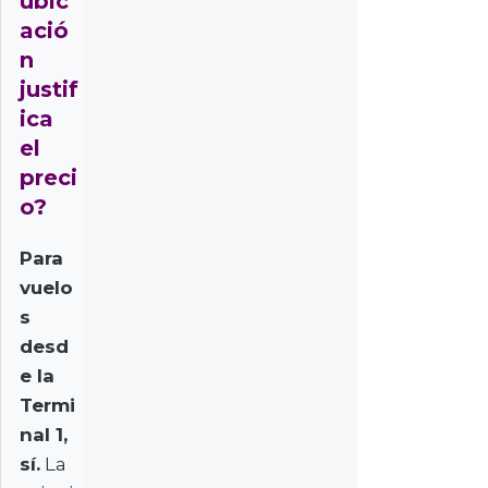
ubic
ació
n
justif
ica
el
preci
o?
Para
vuelo
s
desd
e la
Termi
nal 1,
sí.
La