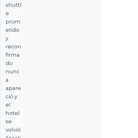
shuttl
e
prom
etido
y
recon
firma
do
nunc
a
apare
ció y
el
hotel
se
volvió
ilocali