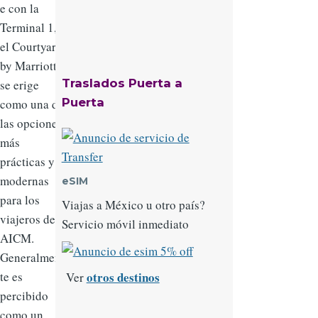
e con la
Terminal 1,
el Courtyard
by Marriott
Traslados Puerta a
se erige
Puerta
como una de
las opciones
más
prácticas y
modernas
eSIM
para los
Viajas a México u otro país?
viajeros del
Servicio móvil inmediato
AICM.
Generalmen
te es
otros destinos
Ver
percibido
como un