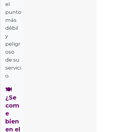
el
punto
más
débil
y
peligr
oso
de su
servici
o.
🍽️
¿Se
com
e
bien
en el