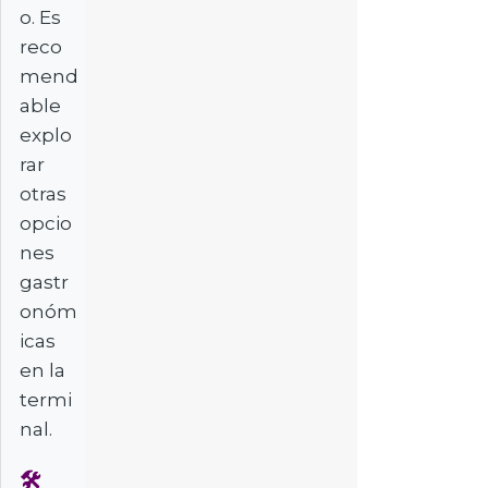
o. Es
reco
mend
able
explo
rar
otras
opcio
nes
gastr
onóm
icas
en la
termi
nal.
🛠️