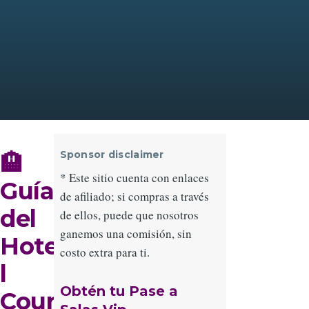
Sponsor disclaimer
🏨
* Este sitio cuenta con enlaces
Guía
de afiliado; si compras a través
del
de ellos, puede que nosotros
ganemos una comisión, sin
Hote
costo extra para ti.
l
Obtén tu Pase a
Cour