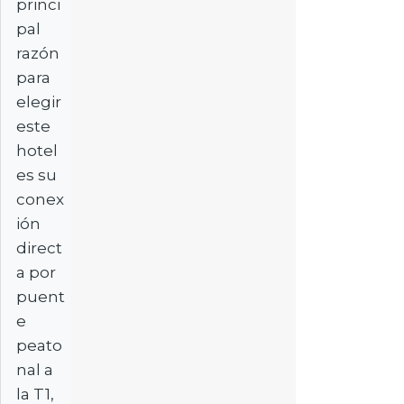
princi
pal
razón
para
elegir
este
hotel
es su
conex
ión
direct
a por
puent
e
peato
nal a
la T1,