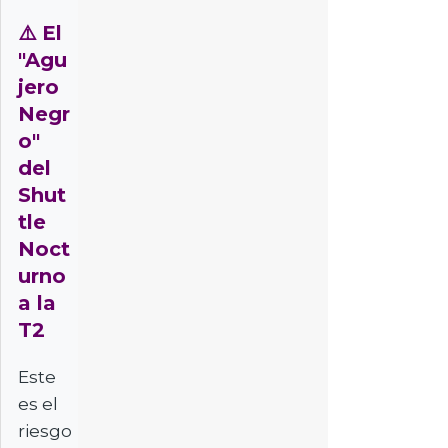
⚠️
El
"Agu
jero
Negr
o"
del
Shut
tle
Noct
urno
a la
T2
Este
es el
riesgo