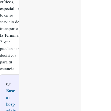
críticos,
especialmen
te en su
servicio de
transporte a
la Terminal
2, que
pueden ser
decisivos
para tu
estancia.
👉
Busc
ar
hosp
edaje