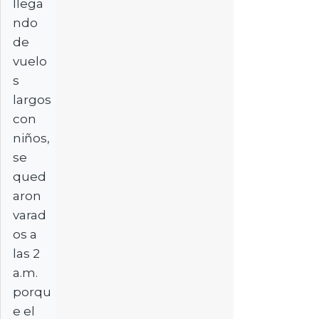
llega
ndo
de
vuelo
s
largos
con
niños,
se
qued
aron
varad
os a
las 2
a.m.
porqu
e el