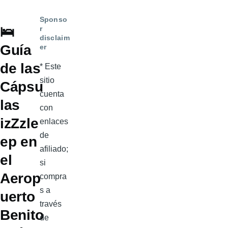
Sponso
🛌
r
disclaim
Guía
er
de las
* Este
sitio
Cápsu
cuenta
las
con
izZzle
enlaces
de
ep en
afiliado;
el
si
Aerop
compra
s a
uerto
través
Benito
de