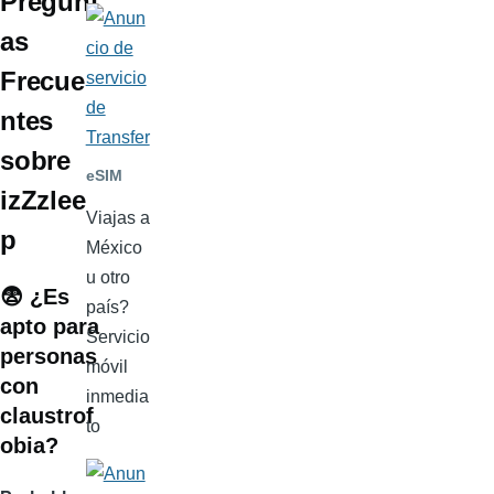
Pregunt
as
Frecue
ntes
sobre
eSIM
izZzlee
Viajas a
p
México
u otro
😨
¿Es
país?
apto para
Servicio
personas
móvil
con
inmedia
claustrof
to
obia?