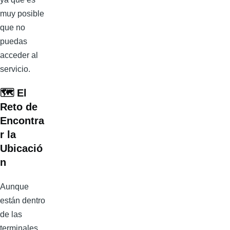
muy posible
que no
puedas
acceder al
servicio.
🗺️
El
Reto de
Encontra
r la
Ubicació
n
Aunque
están dentro
de las
terminales,