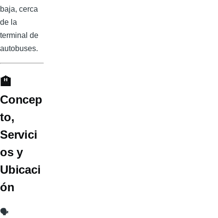
baja, cerca
de la
terminal de
autobuses.
🏨
Concep
to,
Servici
os y
Ubicaci
ón
🗣️