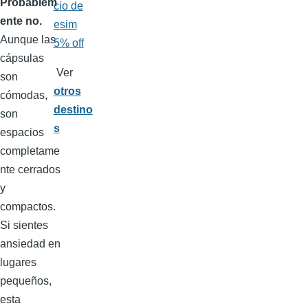
Probablem
ente no.
Aunque las
cápsulas
Ver
son
otros
cómodas,
destino
son
s
espacios
completame
nte cerrados
y
compactos.
Si sientes
ansiedad en
lugares
pequeños,
esta