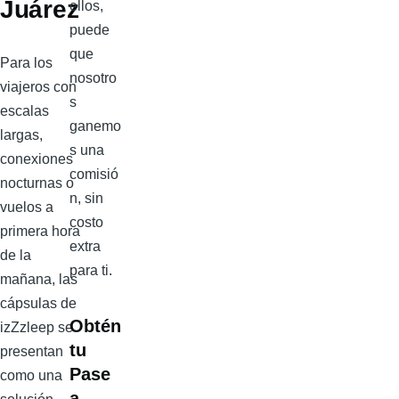
Juárez
ellos,
puede
que
Para los
nosotro
viajeros con
s
escalas
ganemo
largas,
s una
conexiones
comisió
nocturnas o
n, sin
vuelos a
costo
primera hora
extra
de la
para ti.
mañana, las
cápsulas de
Obtén
izZzleep se
tu
presentan
Pase
como una
a