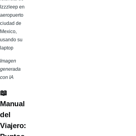
Imagen
generada
con IA
📖
Manual
del
Viajero: