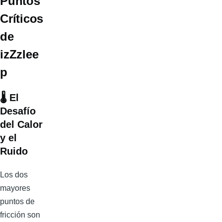
Puntos
Críticos
de
izZzlee
p
🌡️
El
Desafío
del Calor
y el
Ruido
Los dos
mayores
puntos de
fricción son