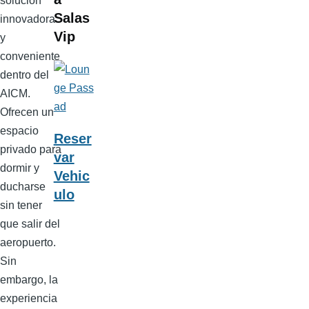
solución
Salas
innovadora
Vip
y
conveniente
dentro del
AICM.
Ofrecen un
espacio
Reser
privado para
var
dormir y
Vehic
ducharse
ulo
sin tener
que salir del
aeropuerto.
Sin
embargo, la
experiencia